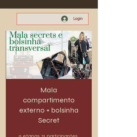
Login
Mala
compartimento
externo + bolsinha
Secret
9 etapas
21 participantes
9
21
etapas
participantes