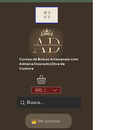
ME
NU
Cursos de Bolsas Artesanais com
Adriana Dourado | Diva da
Costura
BRL (R$)
Ver pontos