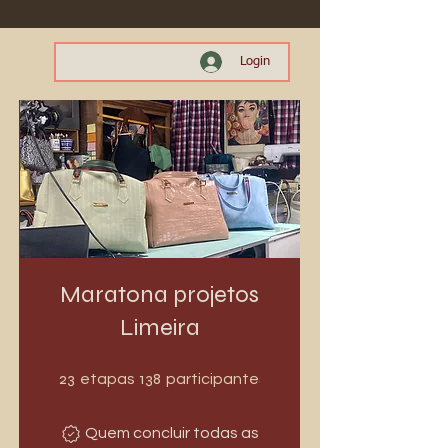
Login
Maratona projetos
Limeira
23 etapas
138 participantes
23
138
etapas
participantes
Quem concluir todas as