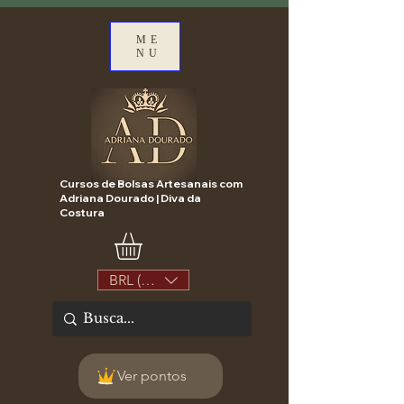
ME
NU
Cursos de Bolsas Artesanais com
Adriana Dourado | Diva da
Costura
BRL (R$)
Ver pontos