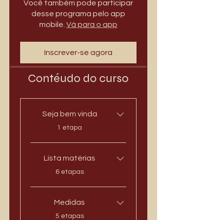
Você também pode participar
desse programa pelo app
mobile.
Vá para o app
Inscrever-se agora
Contéudo do curso
Seja bem vinda
.
1 etapa
Lista matérias
.
6 etapas
Medidas
.
5 etapas