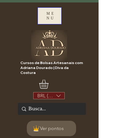
ME
NU
Cursos de Bolsas Artesanais com
Adriana Dourado | Diva da
Costura
BRL (R$)
Ver pontos