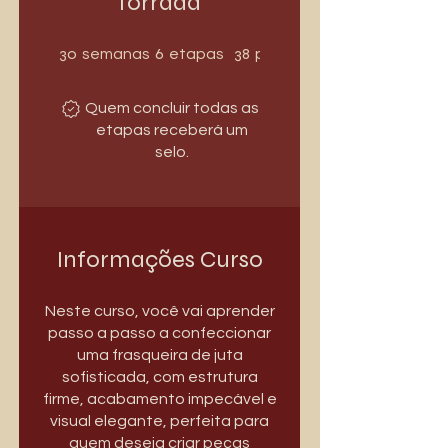
forrada
30 semanas
6 etapas
30
6
38
semanas
etapas
participantes
Quem concluir todas as
etapas receberá um
selo.
Informações Curso
Neste curso, você vai aprender
passo a passo a confeccionar
uma frasqueira de juta
sofisticada, com estrutura
firme, acabamento impecável e
visual elegante, perfeita para
quem deseja criar peças