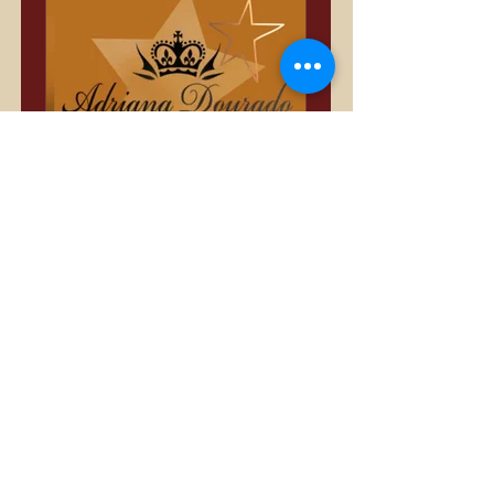
Só Divas
Privado
•
3.389 membros
Compartilhar
Quero Participar