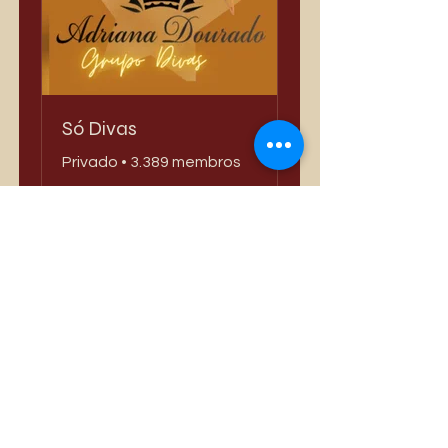
Só Divas
Privado
•
3.389 membros
Compartilhar
Quero Participar