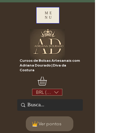
ME
NU
Cursos de Bolsas Artesanais com
Adriana Dourado | Diva da
Costura
BRL (R$)
Ver pontos