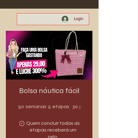
Login
Bolsa náutica fácil
50 semanas
5 etapas
50
5
30
semanas
etapas
participantes
Quem concluir todas as
etapas receberá um
selo.