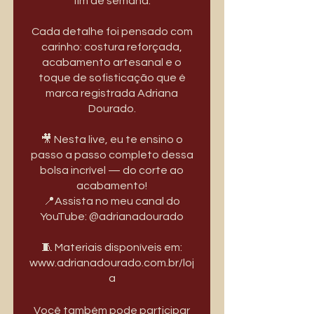
fim de semana.
Cada detalhe foi pensado com
carinho: costura reforçada,
acabamento artesanal e o
toque de sofisticação que é
marca registrada Adriana
Dourado.
🎥 Nesta live, eu te ensino o
passo a passo completo dessa
bolsa incrível — do corte ao
acabamento!
📍Assista no meu canal do
YouTube: @adrianadourado
🧵 Materiais disponíveis em:
www.adrianadourado.com.br/loj
a
Você também pode participar