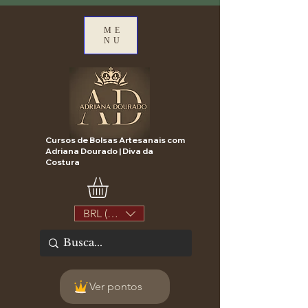
ME
NU
Cursos de Bolsas Artesanais com
Adriana Dourado | Diva da
Costura
BRL (R$)
Ver pontos