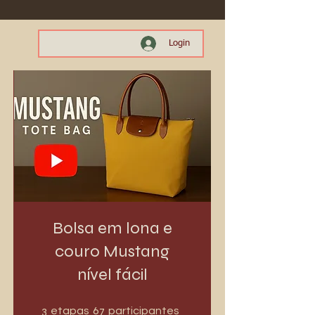
Login
Bolsa em lona e
couro Mustang
nível fácil
3 etapas
67 participantes
3
67
etapas
participantes