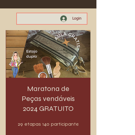
Login
Maratona de
Peças vendáveis
2024 GRATUITO
29 etapas
140 participantes
29
140
etapas
participantes