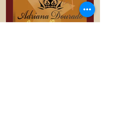
Só Divas
Privado
•
3.389 membros
Compartilhar
Quero Participar