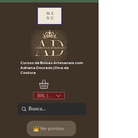
ME
NU
Cursos de Bolsas Artesanais com
Adriana Dourado | Diva da
Costura
BRL (R$)
Ver pontos