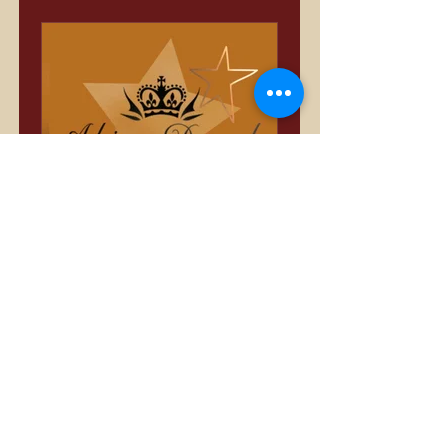
Só Divas
Privado
•
3.388 membros
Compartilhar