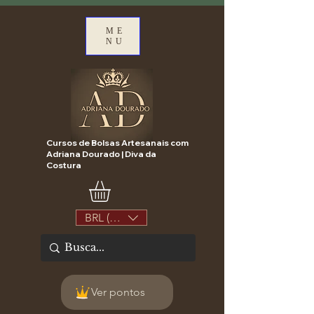
ME
NU
Cursos de Bolsas Artesanais com
Adriana Dourado | Diva da
Costura
BRL (R$)
Ver pontos