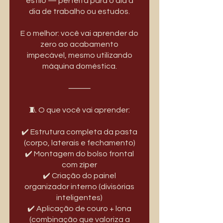
estilo — perfeita para o dia a
dia de trabalho ou estudos.
E o melhor: você vai aprender do
zero ao acabamento
impecável, mesmo utilizando
máquina doméstica.
⸻
🧵 O que você vai aprender:
✔️ Estrutura completa da pasta
(corpo, laterais e fechamento)
✔️ Montagem do bolso frontal
com zíper
✔️ Criação do painel
organizador interno (divisórias
inteligentes)
✔️ Aplicação de couro + lona
(combinação que valoriza a