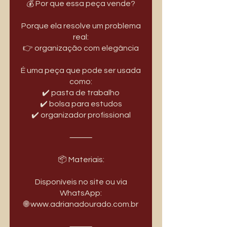
💰 Por que essa peça vende?
Porque ela resolve um problema
real:
👉 organização com elegância
É uma peça que pode ser usada
como:
✔️ pasta de trabalho
✔️ bolsa para estudos
✔️ organizador profissional
⸻
📦 Materiais:
Disponíveis no site ou via
WhatsApp:
🌐 www.adrianadourado.com.br
⸻