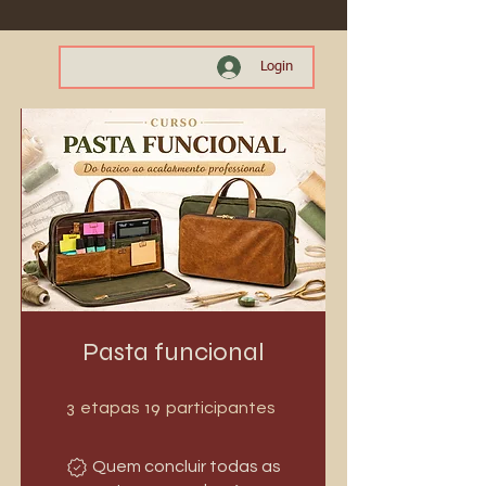
Login
Pasta funcional
3 etapas
19 participantes
3
19
etapas
participantes
Quem concluir todas as