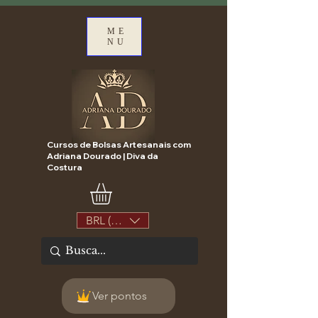
ME
NU
Cursos de Bolsas Artesanais com
Adriana Dourado | Diva da
Costura
BRL (R$)
Ver pontos