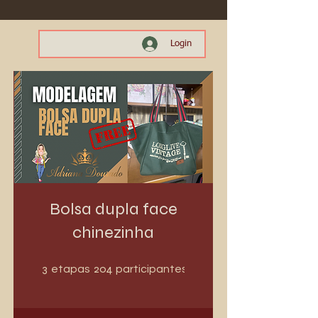
Login
Bolsa dupla face
chinezinha
3 etapas
204 participantes
3
204
etapas
participantes