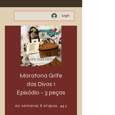
Login
Maratona Grife
das Divas 1
Episódio - 3 peças
60 semanas
8 etapas
60
8
44
semanas
etapas
participantes