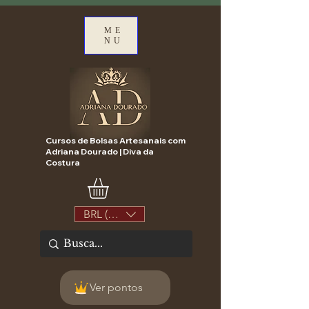
ME
NU
Cursos de Bolsas Artesanais com
Adriana Dourado | Diva da
Costura
BRL (R$)
Ver pontos