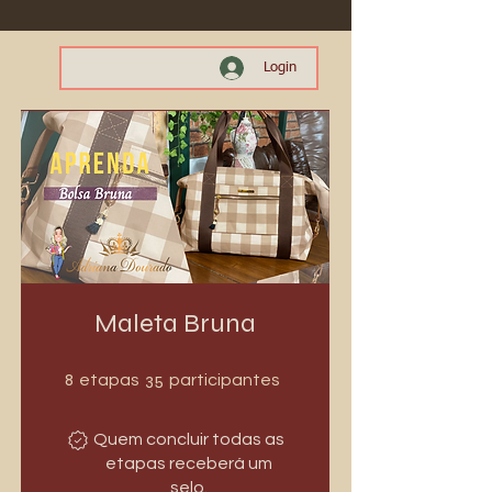
Login
Maleta Bruna
8 etapas
35 participantes
8
35
etapas
participantes
Quem concluir todas as
etapas receberá um
selo.