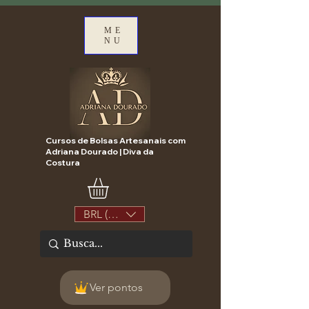
ME
NU
Cursos de Bolsas Artesanais com
Adriana Dourado | Diva da
Costura
BRL (R$)
Ver pontos