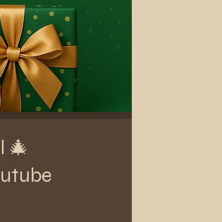
l 🎄
outube