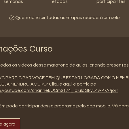
semanas
etapas
participantes
Quem concluir todas as etapas receberá um selo.
mações Curso
todos os vídeos dessa maratona de aulas, criando presentes
VC PARTICIPAR VOCE TEM QUE ESTAR LOGADA COMO MEM
EJA MEMBRO AQUI 👉 Clique aqui e participe
w.youtube.com/channel/UCmSt74_ibluIoGkyL4v-K-A/join
m pode participar desse programa pelo app mobile.
Vá para
se agora