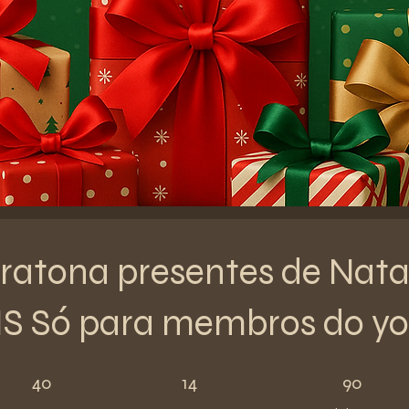
atona presentes de Nata
S Só para membros do y
40 semanas
14 etapas
90 participantes
40
14
90