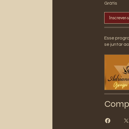
Grátis
Inscrever-
Esse progr
se juntar a
Compa