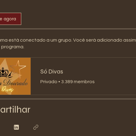
se agora
ama está conectado a um grupo. Você será adicionado assi
o programa.
Só Divas
Privado
•
3.389 membros
rtilhar