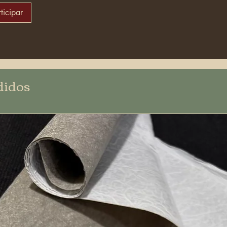
ticipar
didos