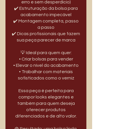
erro e sem desperdício)
✔️ Estruturação da bolsa para
acabamento impecável
✔️ Montagem completa, passo
a passo
✔️ Dicas profissionais que fazem
sua peça parecer de marca
💡 Ideal para quem quer:
• Criar bolsas para vender
• Elevar o nível do acabamento
• Trabalhar com materiais
sofisticados como o verniz
Essa peça é perfeita para
compor looks elegantes e
também para quem deseja
oferecer produtos
diferenciados e de alto valor.
👜 Resultado: uma bolsa linda,