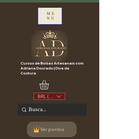
ME
NU
Cursos de Bolsas Artesanais com
Adriana Dourado | Diva da
Costura
BRL (R$)
Ver pontos