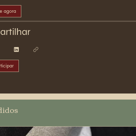
se agora
rtilhar
ticipar
didos