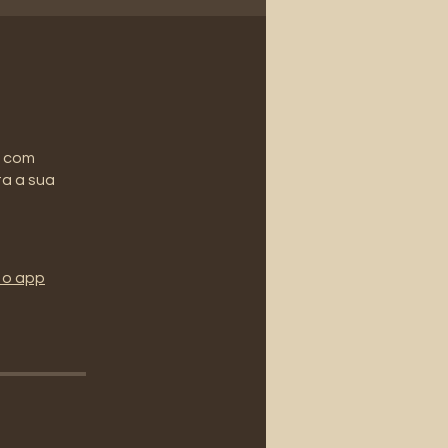
s com
ta a sua
 o app