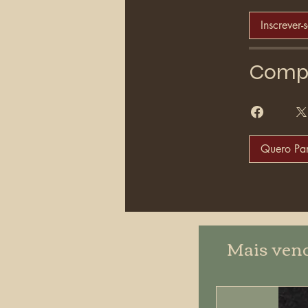
Inscrever-
Compa
Quero Par
Mais ven