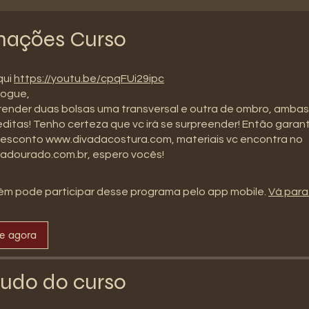
mações Curso
qui
https://youtu.be/cpqFUi29ipc
ogue,
render duas bolsas uma transversal e outra de ombro, amba
éditas! Tenho certeza que vc irá se surpreender! Então garan
esconto www.divadacostura.com, materiais vc encontra no
adourado.com.br, espero vocês!
m pode participar desse programa pelo app mobile.
Vá para
se agora
udo do curso