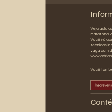
Infor
Veja aula a
Maratona V
Você irá ap
técnicas in
vaga com d
www.adrian
Você també
Inscrever-
Conté