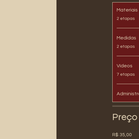
Materiais
.
2 etapas
Medidas
.
2 etapas
Vídeos
.
7 etapas
Administ
Preço
R$ 35,00