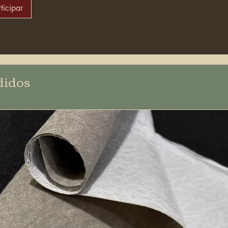
ticipar
didos