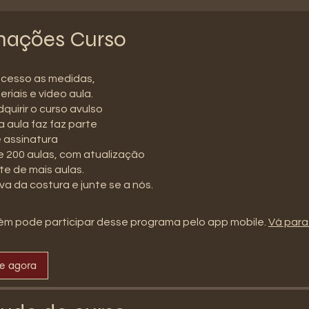
mações Curso
acesso as medidas,
eriais e vídeo aula.
uirir o curso avulso
a aula faz faz parte
 assinatura
 200 aulas, com atualização
e de mais aulas.
va da costura e junte se a nós.
m pode participar desse programa pelo app mobile.
Vá para
se agora