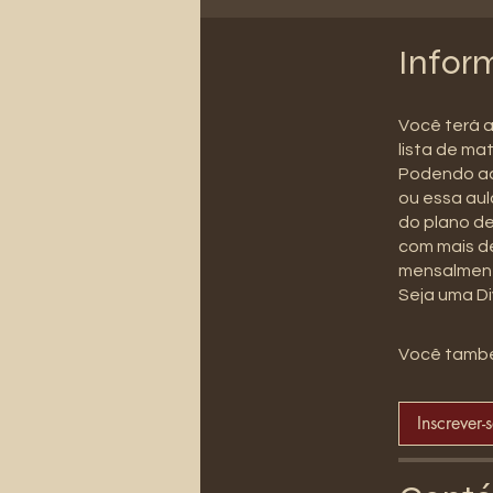
Infor
Você terá 
lista de mat
Podendo adq
ou essa aul
do plano de
com mais de
mensalment
Seja uma Di
Você també
Inscrever-