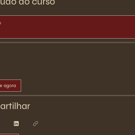
udo do curso
o
se agora
rtilhar