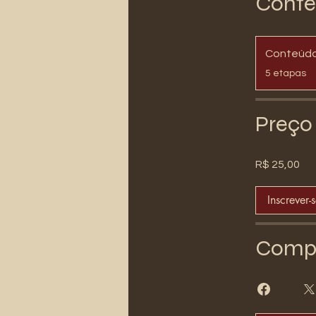
Conté
Conteúd
.
5 etapas
Preço
R$ 25,00
Inscrever-
Compa