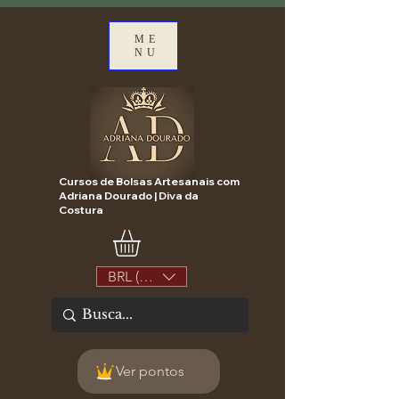
ME
NU
Cursos de Bolsas Artesanais com
Adriana Dourado | Diva da
Costura
BRL (R$)
Ver pontos