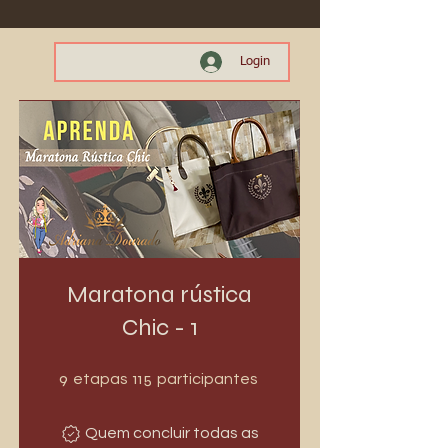
Login
Maratona rústica
Chic - 1
9 etapas
115 participantes
9
115
etapas
participantes
Quem concluir todas as