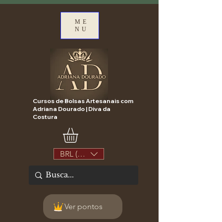
ME
NU
Cursos de Bolsas Artesanais com
Adriana Dourado | Diva da
Costura
BRL (R$)
Ver pontos