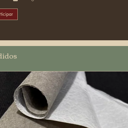
ticipar
didos