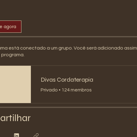
se agora
ama está conectado a um grupo. Você será adicionado assi
o programa.
Divas Cordaterapia
Privado
•
124 membros
rtilhar