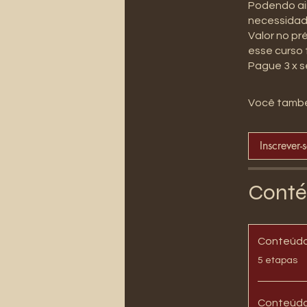
Podendo ain
necessidad
Valor no pr
esse curso 
Pague 3 x s
Você també
Inscrever-
Conté
.
5 etapas