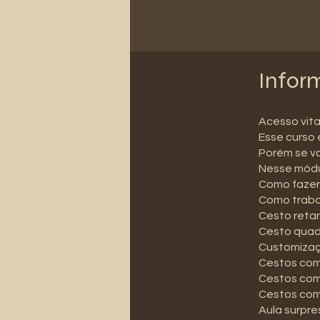
Infor
Acesso vital
Esse curso
Porém se vc
Nesse módu
Como fazer
Como traba
Cesto reta
Cesto qua
Customizaç
Cestos com
Cestos com 
Cestos com
Aula surpre