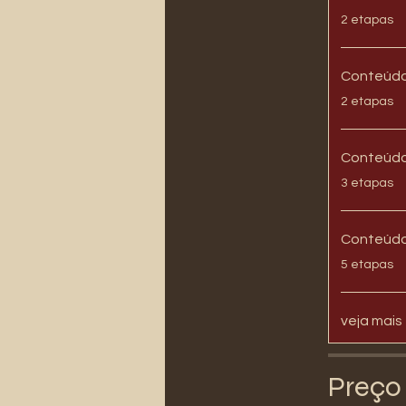
.
2 etapas
Conteúdo
.
2 etapas
Conteúdo 
.
3 etapas
Conteúdo
.
5 etapas
veja mais
Preço