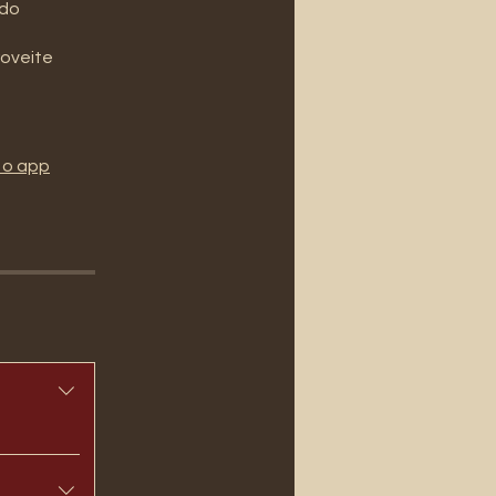
ndo
roveite
 o app