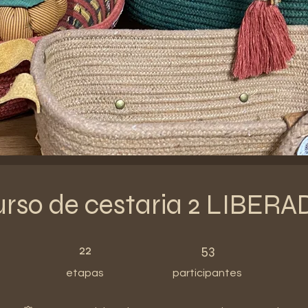
rso de cestaria 2 LIBER
22 etapas
53 participantes
22
53
etapas
participantes