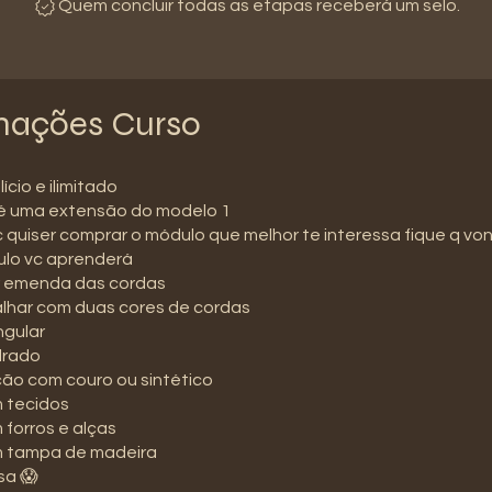
Quem concluir todas as etapas receberá um selo.
mações Curso
ício e ilimitado
 é uma extensão do modelo 1
 quiser comprar o módulo que melhor te interessa fique q vo
lo vc aprenderá
 emenda das cordas
lhar com duas cores de cordas
ngular
drado
ão com couro ou sintético
 tecidos
forros e alças
 tampa de madeira
sa 😱