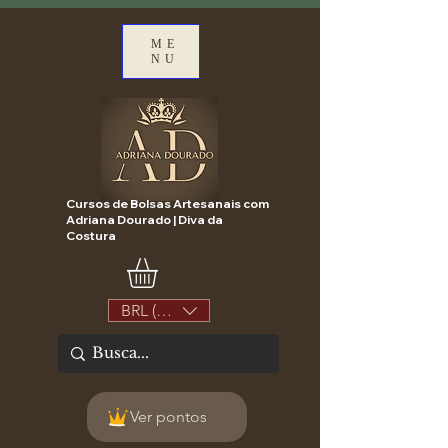
ME
NU
Cursos de Bolsas Artesanais com
Adriana Dourado | Diva da
Costura
BRL (R$)
Ver pontos