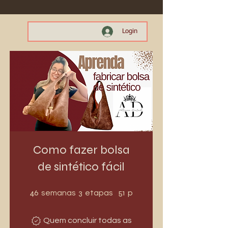
Login
Como fazer bolsa
de sintético fácil
46 semanas
3 etapas
46
3
51
semanas
etapas
participantes
Quem concluir todas as