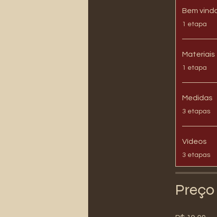
Bem vind
.
1 etapa
Materiais
.
1 etapa
Medidas
.
3 etapas
Vídeos
.
3 etapas
Preço