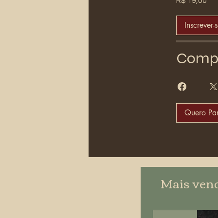
R$ 19,00
Inscrever-
Compa
Quero Par
Mais ven