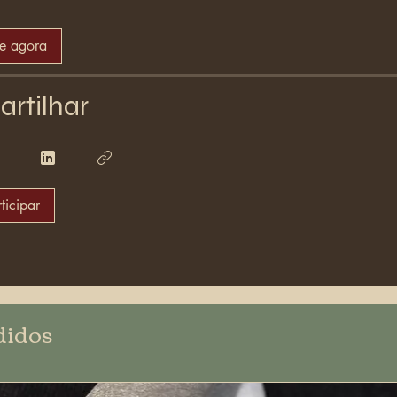
se agora
rtilhar
ticipar
didos