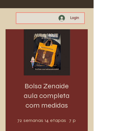
Login
Bolsa Zenaide
aula completa
com medidas
72 semanas
14 etapas
72
14
7
semanas
etapas
participantes