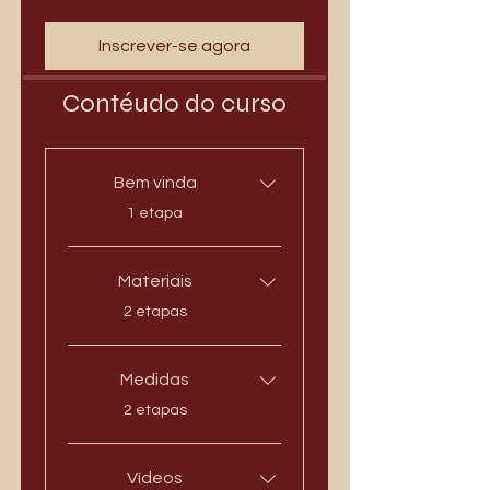
Inscrever-se agora
Contéudo do curso
Bem vinda
.
1 etapa
Materiais
.
2 etapas
Medidas
.
2 etapas
Vídeos