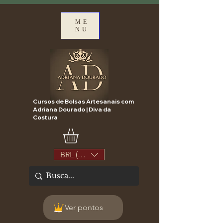
ME
NU
Cursos de Bolsas Artesanais com
Adriana Dourado | Diva da
Costura
BRL (R$)
Ver pontos