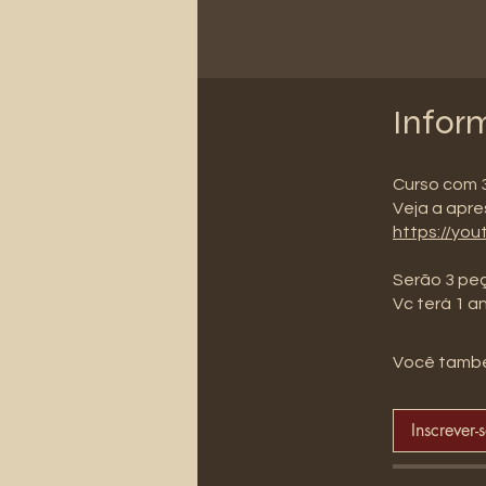
Infor
Curso com 3
https://yo
Serão 3 pe
Vc terá 1 a
Você també
Inscrever-