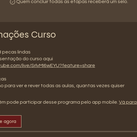
Quem concluir todas as etapas receberá um selo.
mações Curso
 pecas lindas
utube.com/live/SrlvMI6wEYU?feature=share
ças
no para ver e rever todas as aulas, quantas vezes quiser
m pode participar desse programa pelo app mobile.
Vá para
se agora