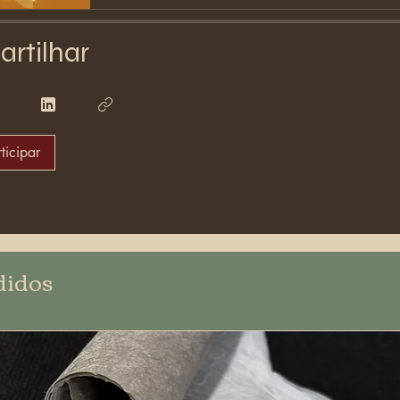
rtilhar
ticipar
didos