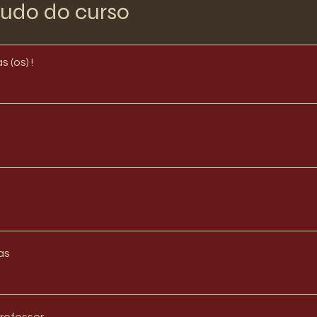
udo do curso
 (os) !
as
rofessor