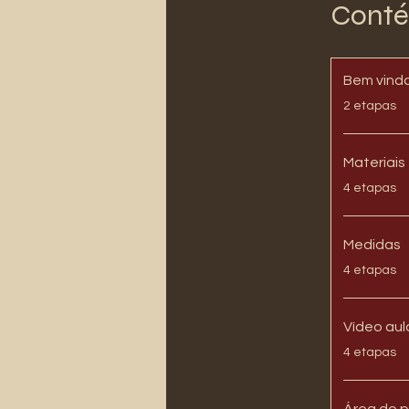
Conté
Bem vindas
.
2 etapas
Materiais
.
4 etapas
Medidas
.
4 etapas
Vídeo aul
.
4 etapas
Área do p