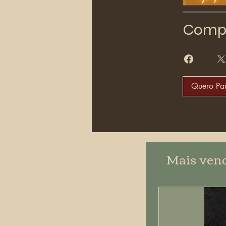
Compa
Quero Par
Mais ven