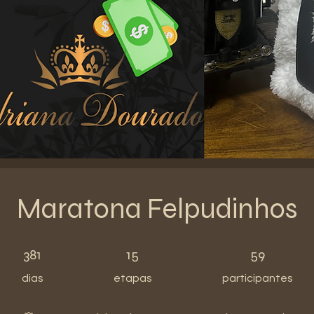
Maratona Felpudinhos
381 dias
15 etapas
59 participantes
381
15
59
dias
etapas
participantes