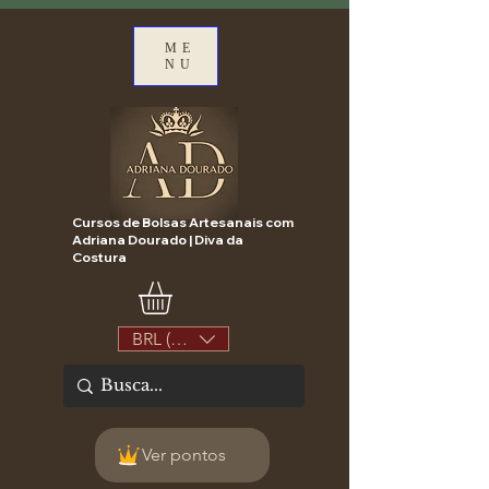
ME
NU
Cursos de Bolsas Artesanais com
Adriana Dourado | Diva da
Costura
BRL (R$)
Ver pontos