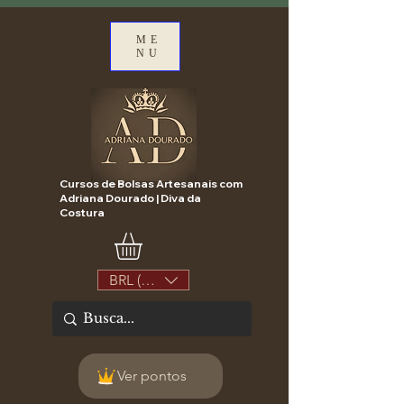
ME
NU
Cursos de Bolsas Artesanais com
Adriana Dourado | Diva da
Costura
BRL (R$)
Ver pontos