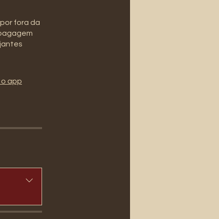
por fora da
a bagagem
ajantes
 o app