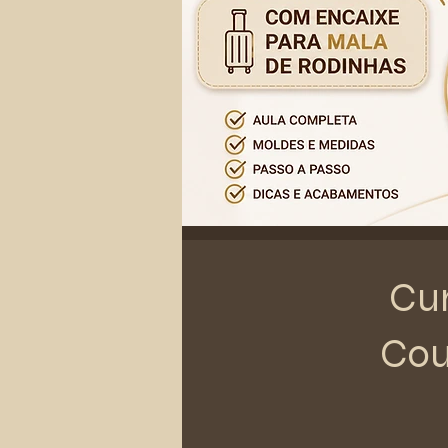
Cur
Cou