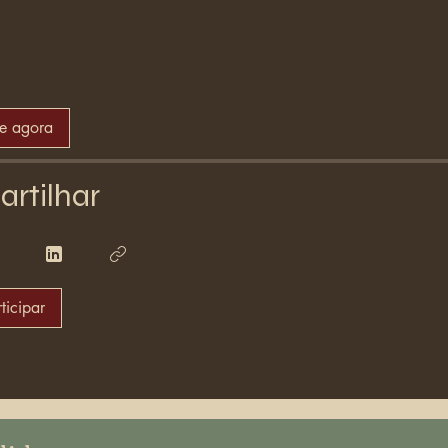
se agora
rtilhar
ticipar