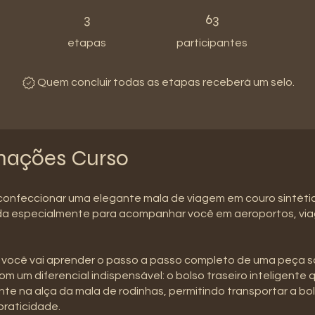
3 etapas
63 participantes
3
63
etapas
participantes
Quem concluir todas as etapas receberá um selo.
mações Curso
confeccionar uma elegante mala de viagem em couro sintéti
da especialmente para acompanhar você em aeroportos, via
 você vai aprender o passo a passo completo de uma peça s
com um diferencial indispensável: o bolso traseiro inteligente
te na alça da mala de rodinhas, permitindo transportar a bo
praticidade.