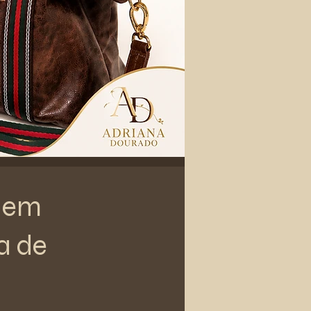
m em
a de