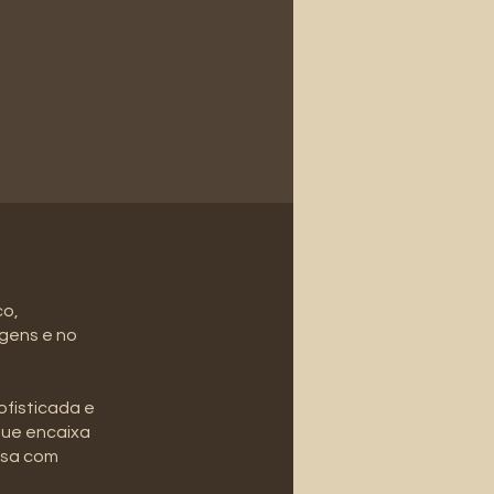
co,
gens e no
ofisticada e
 que encaixa
lsa com