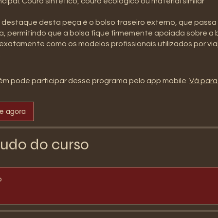
ncipal: Couro sintético, couro ecológico ou material similar
destaque desta peça é o bolso traseiro externo, que passa 
a, permitindo que a bolsa fique firmemente apoiada sobre 
exatamente como os modelos profissionais utilizados por vi
m pode participar desse programa pelo app mobile.
Vá para
se agora
udo do curso
o