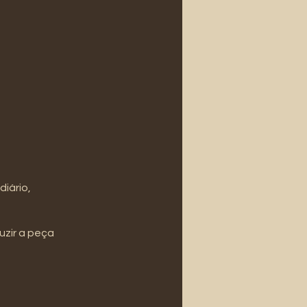
diário,
uzir a peça