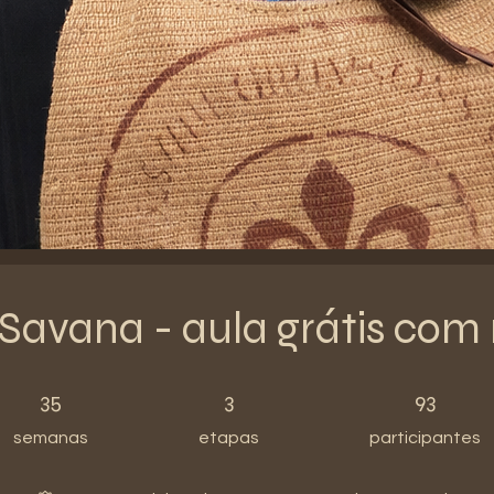
 Savana - aula grátis com
35 semanas
3 etapas
93 participantes
35
3
93
semanas
etapas
participantes