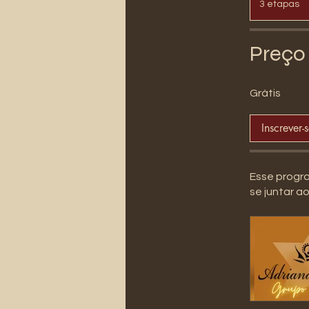
3 etapas
Preço
Grátis
Inscrever-
Esse progr
se juntar a