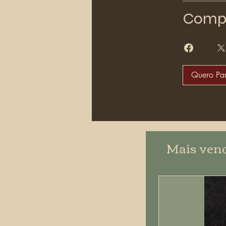
Compa
Quero Par
Mais ven