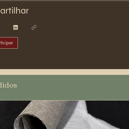
rtilhar
ticipar
didos