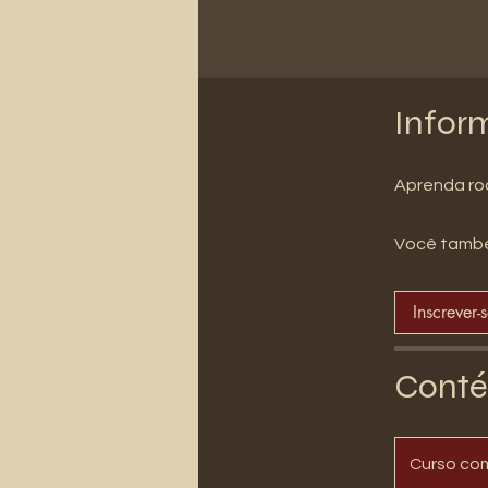
Infor
Aprenda roa
Você també
Inscrever-
Conté
Curso co
.