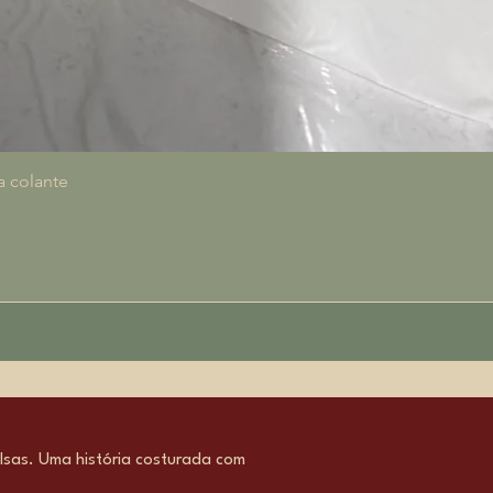
Visualização rápida
a colante
sas. Uma história costurada com