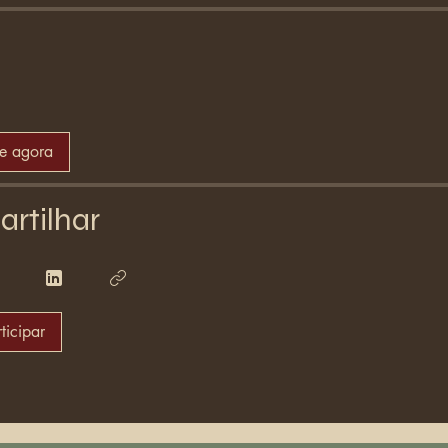
se agora
rtilhar
ticipar