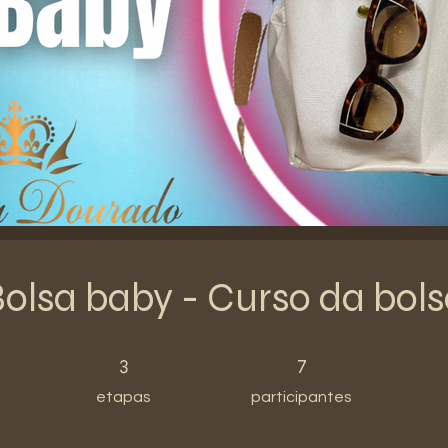
olsa baby - Curso da bol
3 etapas
7 participantes
3
7
etapas
participantes