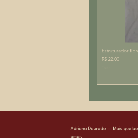
Estruturador fibr
Preço
R$ 22,00
Frete
Adriana Dourado — Mais que bol
amor.