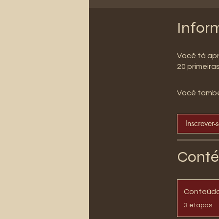
Infor
Você tá apr
20 primeir
Você també
Inscrever-
Conté
Conteúd
.
3 etapas