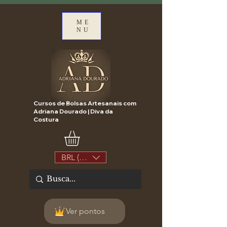
ME
NU
Cursos de Bolsas Artesanais com
Adriana Dourado | Diva da
Costura
BRL (R$)
Ver pontos