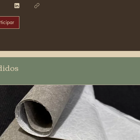
ticipar
didos