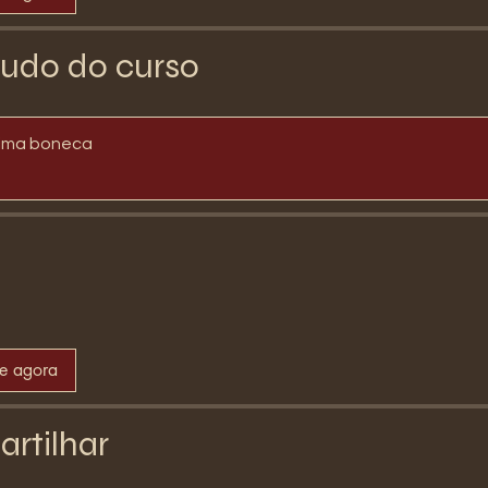
udo do curso
tima boneca
se agora
rtilhar