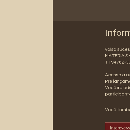
Infor
volsa suce
MATERIAIS 
11 94762-3
Acesso a au
Pré lançame
Você irá adq
participant
Você també
Inscrever-