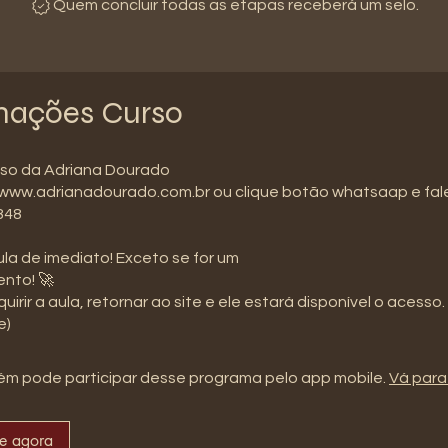
Quem concluir todas as etapas receberá um selo.
mações Curso
sso da Adriana Dourado
www.adrianadourado.com.br ou clique botão whatsaap e fa
848
la de imediato! Exceto se for um
nto! 🚀
uirir a aula, retornar ao site e ele estará disponível o acesso.
e)
m pode participar desse programa pelo app mobile.
Vá para
se agora