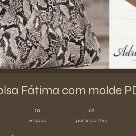
olsa Fátima com molde P
10 etapas
62 participantes
10
62
etapas
participantes