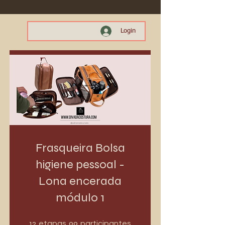
Login
Frasqueira Bolsa
higiene pessoal -
Lona encerada
módulo 1
12 etapas
99 participantes
12
99
etapas
participantes