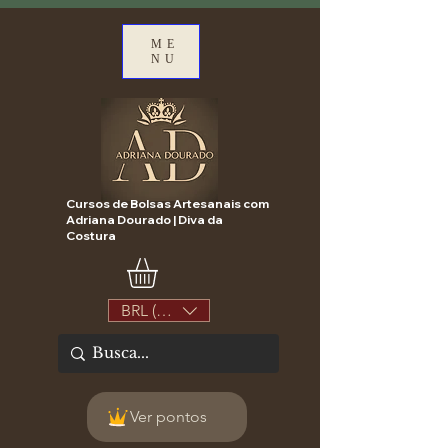
ME
NU
Cursos de Bolsas Artesanais com
Adriana Dourado | Diva da
Costura
BRL (R$)
Ver pontos