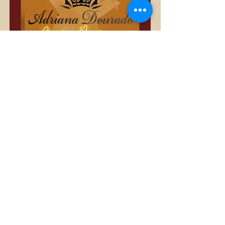
Só Divas
Privado
•
3.389 membros
Compartilhar
Quero Participar