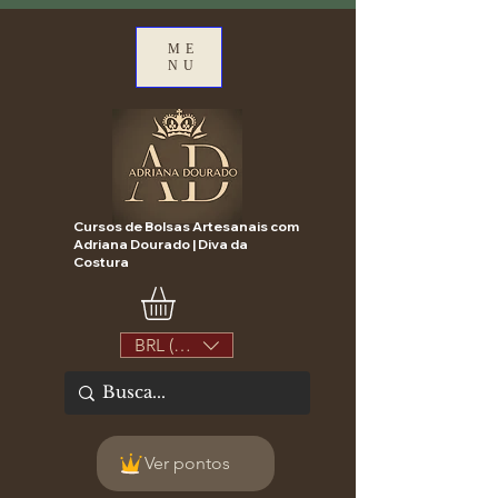
ME
NU
Cursos de Bolsas Artesanais com
Adriana Dourado | Diva da
Costura
BRL (R$)
Ver pontos