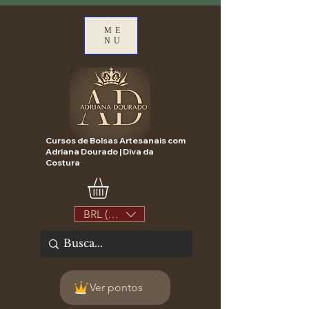
ME
NU
Cursos de Bolsas Artesanais com
Adriana Dourado | Diva da
Costura
BRL (R$)
Ver pontos