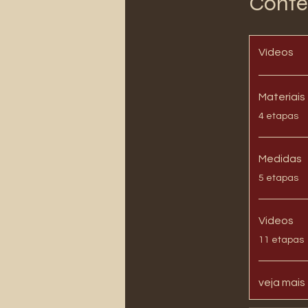
Conté
Vídeos
Materiais
.
4 etapas
Medidas
.
5 etapas
Videos
.
11 etapas
veja mais