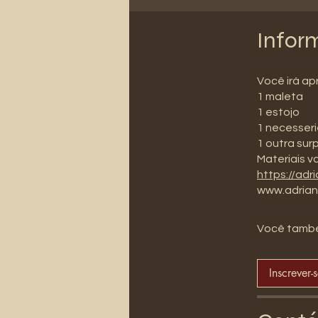
Infor
Você irá ap
1 maleta
1 estojo
1 necesser
1 outra sur
Materiais v
https://ad
www.adrian
Você també
Inscrever-