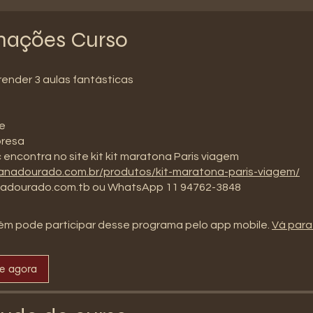
mações Curso
render 3 aulas fantásticas
ie
presa
c encontra no site kit kit maratona Paris viagem
rianadourado.com.br/produtos/kit-maratona-paris-viagem/
adourado.com.tb ou WhatsApp 11 94762-3848
m pode participar desse programa pelo app mobile.
Vá para
se agora