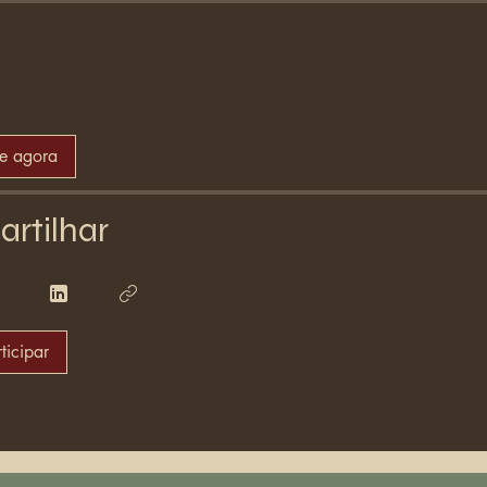
se agora
rtilhar
ticipar