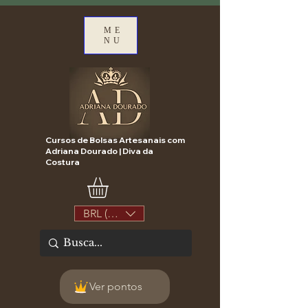
ME
NU
Cursos de Bolsas Artesanais com
Adriana Dourado | Diva da
Costura
BRL (R$)
Ver pontos