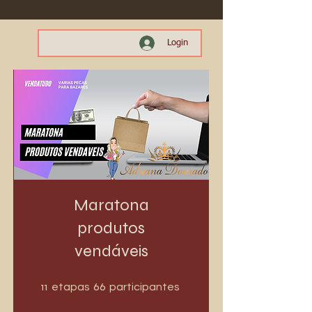
Login
Maratona
produtos
vendáveis
11 etapas
66 participantes
11
66
etapas
participantes