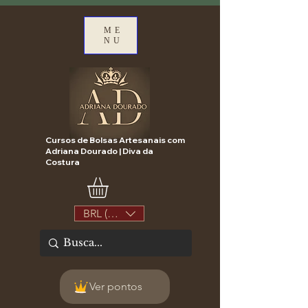
ME
NU
Cursos de Bolsas Artesanais com
Adriana Dourado | Diva da
Costura
BRL (R$)
Ver pontos