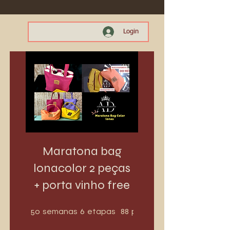
Login
Maratona bag
lonacolor 2 peças
+ porta vinho free
50 semanas
6 etapas
50
6
88
semanas
etapas
participantes