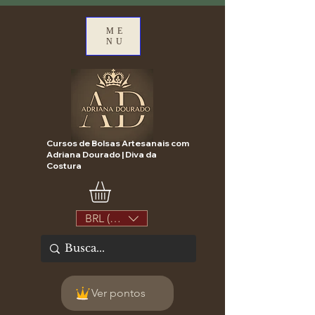
ME
NU
Cursos de Bolsas Artesanais com
Adriana Dourado | Diva da
Costura
BRL (R$)
Ver pontos