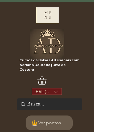
ME
NU
Cursos de Bolsas Artesanais com
Adriana Dourado | Diva da
Costura
BRL (R$)
Ver pontos