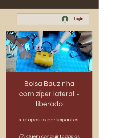
Login
Bolsa Bauzinha
com zíper lateral -
liberado
9 etapas
10 participantes
9
10
etapas
participantes
Quem concluir todas as