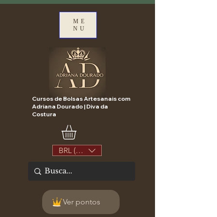
ME
NU
Cursos de Bolsas Artesanais com
Adriana Dourado | Diva da
Costura
BRL (R$)
Ver pontos