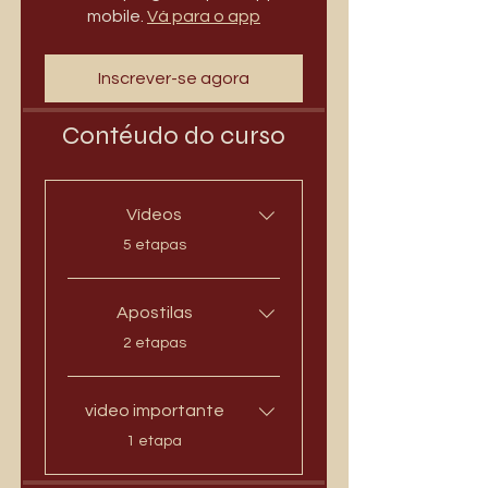
mobile.
Vá para o app
Inscrever-se agora
Contéudo do curso
Vídeos
.
5 etapas
Apostilas
.
2 etapas
video importante
.
1 etapa