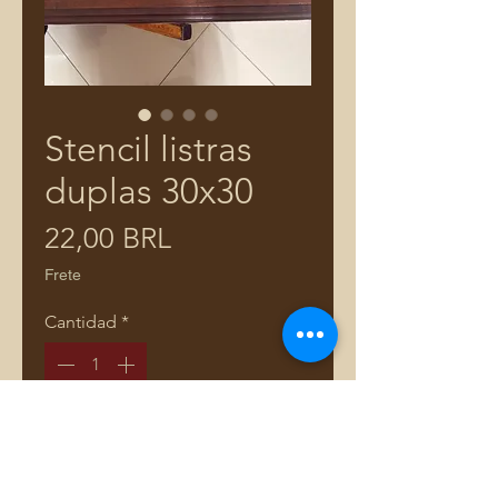
Stencil listras
duplas 30x30
Precio
22,00 BRL
Frete
Cantidad
*
Agregar al carrito