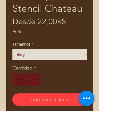
Stencil Chateau
Precio
Desde
22,00R$
de
Frete
oferta
Tamanhos
*
Cantidad
*
Agregar al carrito
Stencil 25cm x 25cm
Descubra o poder da
personalização com nosso Stencil
para Estampas em Tecidos,