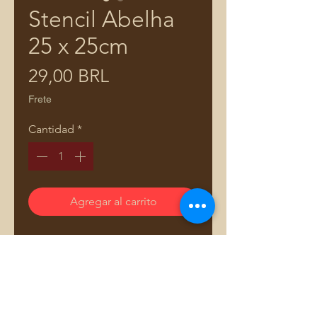
Stencil Abelha
25 x 25cm
Precio
29,00 BRL
Frete
Cantidad
*
Agregar al carrito
Descubra o poder da
personalização com nosso Stencil
para Estampas em Tecidos,
especialmente projetado para
fabricação de bolsas e acessórios.