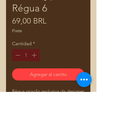
Régua 6
Precio
69,00 BRL
Frete
Cantidad
*
Agregar al carrito
Régua criação exclusiva da designer
e professora Adriana Dourado.
Fabricada em acrílico de alta
qualidade, é projetada para ser
durável e de fácil manuseio, ideal
para facilitar seu trabalho na
costura.