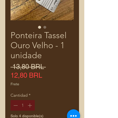
Ponteira Tassel
Ouro Velho - 1
unidade
Precio
 13,80 BRL 
Precio
12,80 BRL
de
Frete
oferta
Cantidad
*
Solo 4 disponible(s)