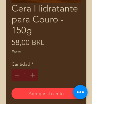
Cera Hidratante
para Couro -
150g
Precio
58,00 BRL
Frete
Cantidad
*
Agregar al carrito
Cera Hidratante de Couro –
Proteção, Brilho e Durabilidade
Mantenha suas peças de couro