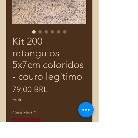
Kit 200
retangulos
5x7cm coloridos
- couro legítimo
Precio
79,00 BRL
Frete
Cantidad
*