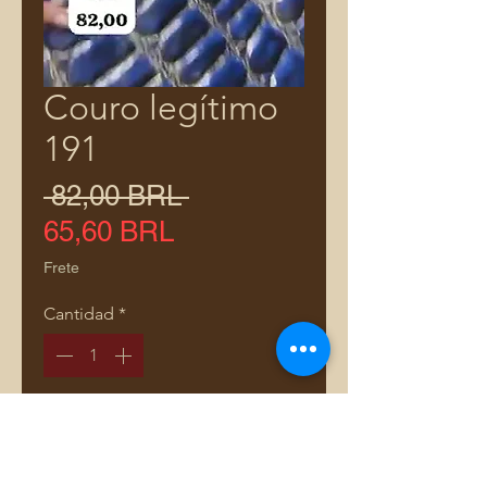
Couro legítimo
191
Precio
 82,00 BRL 
Precio
65,60 BRL
de
Frete
oferta
Cantidad
*
Solo 1 disponible(s)
Agregar al carrito