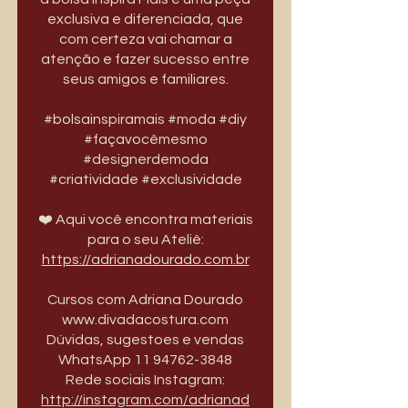
exclusiva e diferenciada, que
com certeza vai chamar a
atenção e fazer sucesso entre
seus amigos e familiares.
#bolsainspiramais #moda #diy
#façavocêmesmo
#designerdemoda
#criatividade #exclusividade
❤️ Aqui você encontra materiais
para o seu Ateliê:
https://adrianadourado.com.br
Cursos com Adriana Dourado
www.divadacostura.com
Dúvidas, sugestoes e vendas
WhatsApp 11 94762-3848
️Rede sociais Instagram:
http://instagram.com/adrianad