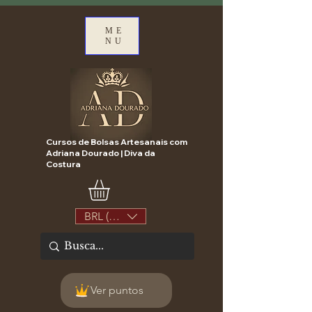
ME
NU
Cursos de Bolsas Artesanais com
Adriana Dourado | Diva da
Costura
BRL (R$)
Ver puntos