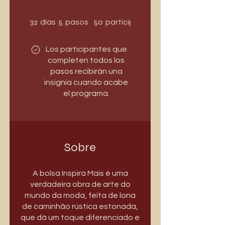
32 días
5 pasos
50 participantes
32
5
50
días
pasos
participantes
Los participantes que
completen todos los
pasos recibirán una
insignia cuando acabe
el programa.
Sobre
A bolsa Inspira Mais é uma
verdadeira obra de arte do
mundo da moda, feita de lona
de caminhão rústica estonada,
que dá um toque diferenciado e