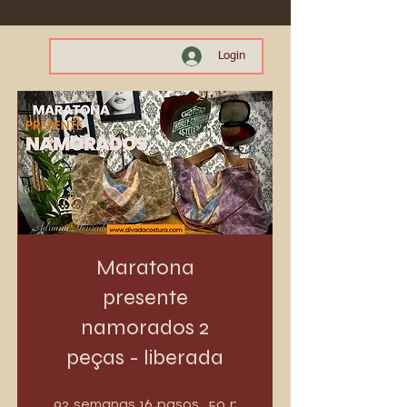
Login
Maratona
presente
namorados 2
peças - liberada
92 semanas
16 pasos
92
16
50
semanas
pasos
participantes