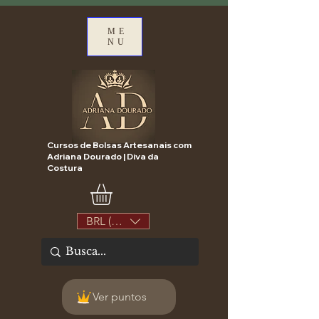
ME
NU
Cursos de Bolsas Artesanais com
Adriana Dourado | Diva da
Costura
BRL (R$)
Ver puntos