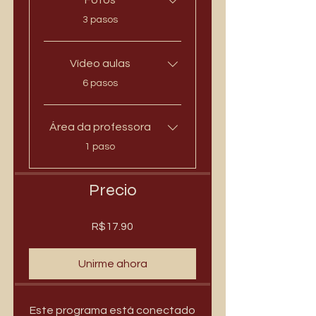
Fotos
.
3 pasos
Vídeo aulas
.
6 pasos
Área da professora
.
1 paso
Precio
R$17.90
Unirme ahora
Este programa está conectado