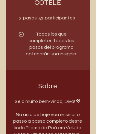
COTELÊ
3 pasos
52 participantes
3
52
pasos
participantes
Todos los que
completen todos los
pasos del programa
obtendrán una insignia.
Sobre
Seja muito bem-vinda, Diva! 💖
Na aula de hoje vou ensinar o
passo a passo completo deste
lindo Pijama de Poá em Veludo