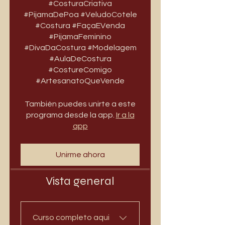
#CosturaCriativa
#PijamaDePoa #VeludoCotele
#Costura #FaçaEVenda
#PijamaFeminino
#DivaDaCostura #Modelagem
#AulaDeCostura
#CostureComigo
#ArtesanatoQueVende
También puedes unirte a este
programa desde la app.
Ir a la
app
Unirme ahora
Vista general
Curso completo aqui