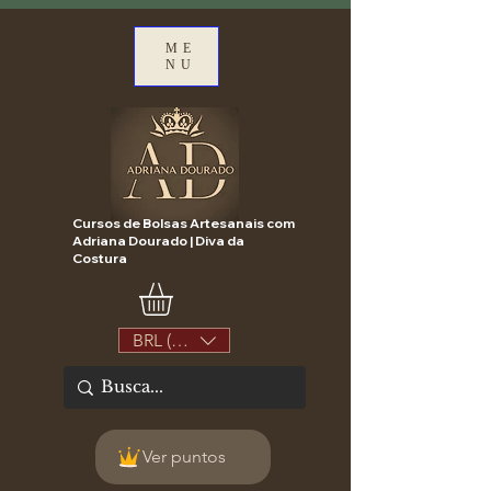
ME
NU
Cursos de Bolsas Artesanais com
Adriana Dourado | Diva da
Costura
BRL (R$)
Ver puntos