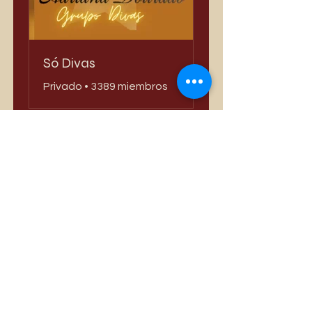
Só Divas
Privado
•
3389 miembros
Compartir
Únete
Los más vendidos