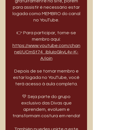
gratuitamente no site, porém
para assistir é necessário estar
logada como MEMBRO do canal
no YouTube.
👉 Para participar, torne-se
https://www.youtube.com/chan
nel/UCmSt74_ibluIoGkyL4v-K-
A/join
Depois de se tornar membro e
estar logada no YouTube, você
terá acesso à aula completa.
💛 Seja parte do grupo
exclusivo das Divas que
aprendem, evoluem e
También puedes unirte a este