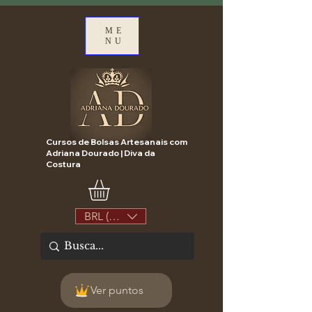
ME
NU
Cursos de Bolsas Artesanais com
Adriana Dourado | Diva da
Costura
BRL (R$)
Ver puntos