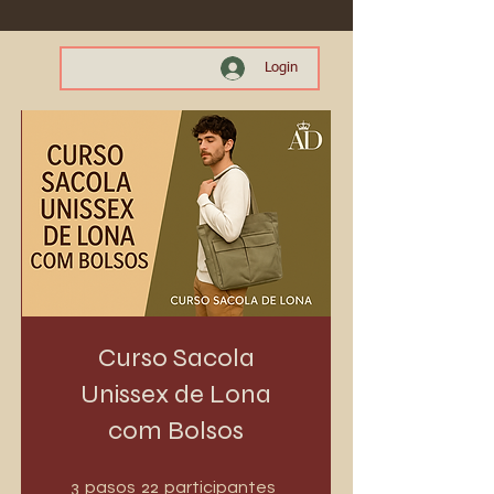
Login
Curso Sacola
Unissex de Lona
com Bolsos
3 pasos
22 participantes
3
22
pasos
participantes