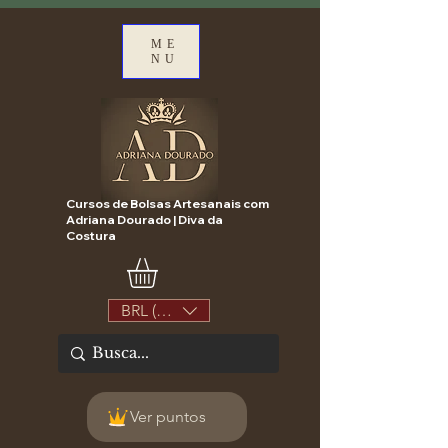
ME
NU
Cursos de Bolsas Artesanais com
Adriana Dourado | Diva da
Costura
BRL (R$)
Ver puntos